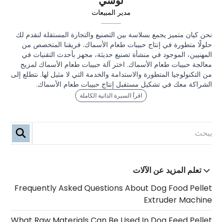
لوسي
مدير المبيعات
نحن كيان متميز يجمع بسلاسة بين التصنيع والتجارة المستقلة لنقدم لك
حلولًا متطورة في إنتاج حبيبات طعام الأسماك. فريقنا المتخصص من
المهنيين، الموجود في منشأة تصنيع حديثة، مجهز بأحدث التقنيات في
معالجة حبيبات طعام الأسماك. اختر آلة حبيبات طعام الأسماك لمزيج
من التكنولوجيا المتطورة والاستدامة والخدمة التي لا مثيل لها. نتطلع إلى
الشراكة معك في تشكيل مستقبل إنتاج حبيبات طعام الأسماك.
اقرأ السيرة الذاتية الكاملة
تعلم المزيد عن الآلات
Frequently Asked Questions About Dog Food Pellet
Extruder Machine
What Raw Materials Can Be Used In Dog Feed Pellet