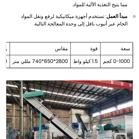
مما يتيح التغذية الآلية للمواد.
مبدأ العمل
: تستخدم أجهزة ميكانيكية لرفع ونقل المواد
الخام عبر أنبوب ناقل إلى وحدة المعالجة التالية.
سعة
قوة
مقاس
وزن
0-1000 كجم
1.5 كيلو واط
2800*850*740 مللي متر
200 كج