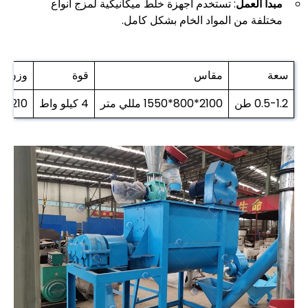
مبدأ العمل
: تستخدم أجهزة خلط ميكانيكية لمزج أنواع
مختلفة من المواد الخام بشكل كامل.
سعة
مقاس
قوة
وزن
0.5-1.2 طن
2100*800*1550 مللي متر
4 كيلو واط
210 كجم