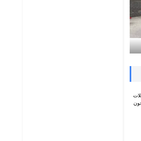
لات
حون