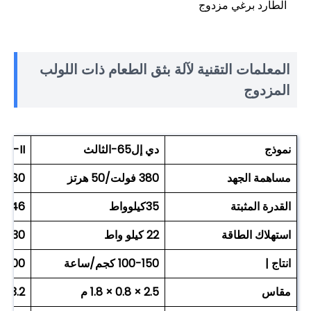
الطارد برغي مزدوج
المعلمات التقنية لآلة بثق الطعام ذات اللولب
المزدوج
نموذج
دي إل
65
-الثالث
65-II
مساهمة الجهد
380 فولت/50 هرتز
380 فولت/50 هرتز
القدرة المثبتة
35
كيلوواط
46 كيلو واط
استهلاك الطاقة
22 كيلو واط
30 كيلو واط
انتاج |
0 كجم/ساعة
15
0-
0
1
150-200 كج
مقاس
2.5 × 0.8 × 1.8 م
3.2 × 1.0 × 1.7 م