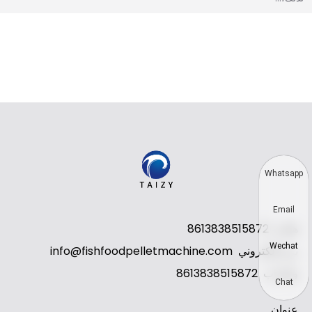
Whatsapp
Email
هاتف
8613838515872
Wechat
بريد إلكتروني
info@fishfoodpelletmachine.com
واتساب
8613838515872
Chat
عنوان