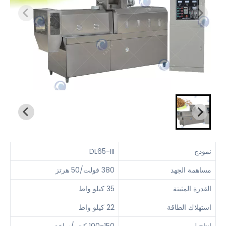
نموذج
DL65-III
مساهمة الجهد
380 فولت/50 هرتز
القدرة المثبتة
35 كيلو واط
استهلاك الطاقة
22 كيلو واط