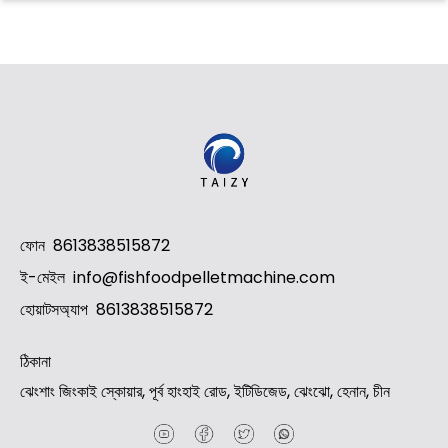
Whatsapp
Email
ফোন
8613838515872
Wechat
ই-মেইল
info@fishfoodpelletmachine.com
Chat
হোয়াটসঅ্যাপ
8613838515872
ঠিকানা
ঝেংশাং জিংকাই স্কোয়ার, পূর্ব হাংহাই রোড, ইটিডিজেড, ঝেংঝো, হেনান, চীন