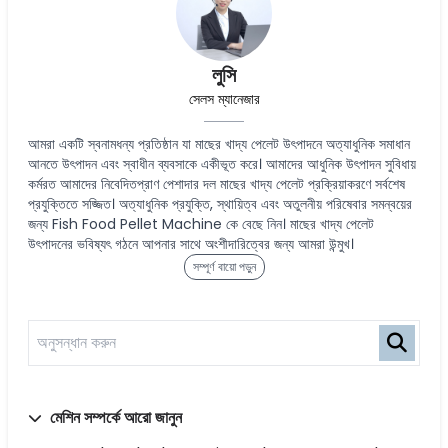
লুসি
সেলস ম্যানেজার
আমরা একটি স্বনামধন্য প্রতিষ্ঠান যা মাছের খাদ্য পেলেট উৎপাদনে অত্যাধুনিক সমাধান
আনতে উৎপাদন এবং স্বাধীন ব্যবসাকে একীভূত করে। আমাদের আধুনিক উৎপাদন সুবিধায়
কর্মরত আমাদের নিবেদিতপ্রাণ পেশাদার দল মাছের খাদ্য পেলেট প্রক্রিয়াকরণে সর্বশেষ
প্রযুক্তিতে সজ্জিত। অত্যাধুনিক প্রযুক্তি, স্থায়িত্ব এবং অতুলনীয় পরিষেবার সমন্বয়ের
জন্য Fish Food Pellet Machine কে বেছে নিন। মাছের খাদ্য পেলেট
উৎপাদনের ভবিষ্যৎ গঠনে আপনার সাথে অংশীদারিত্বের জন্য আমরা উন্মুখ।
সম্পূর্ণ বায়ো পড়ুন
মেশিন সম্পর্কে আরো জানুন