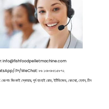
ইল: info@fishfoodpelletmachine.com
tsApp/টেল/WeChat: ৮৬ ১৩৮৩৮৫১৫৮৭২
: ঝেংশাং জিংকাই স্কোয়ার, পূর্ব হাংহাই রোড, ইটিডিজেড, ঝেংঝো, হেনান, চীন