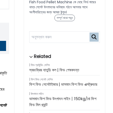
Fish Food Pellet Machine কে বেছে নিন। মাছের
খাদ্য পেলেট উৎপাদনের ভবিষ্যৎ গঠনে আপনার সাথে
অংশীদারিত্বের জন্য আমরা উন্মুখ।
সম্পূর্ণ বায়ো পড়ুন
ফিড গ্রাইন্ডিং মেশিন
স্বয়ংক্রিয় হাতুড়ি কল | ফিড পেষকদন্ত
 আকৃতি
ফিশ ফিড পেলেট মেশিন
ফিশ ফিড পেলেটাইজার | ভাসমান ফিশ ফিড এক্সট্রুডার
াছের
উৎপাদন লাইন
ভাসমান ফিশ ফিড উৎপাদন লাইন丨150kg/h ফিশ
ফিড মিল প্ল্যান্ট
পেলেট