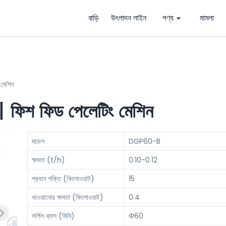
বাড়ি
উৎপাদন লাইন
পণ্য
মামলা
 মেশিন
র丨ফিশ ফিড পেলেটিং মেশিন
মডেল
DGP60-B
ক্ষমতা (t/h)
0.10-0.12
প্রধান শক্তি (কিলোওয়াট)
15
খাওয়ানোর ক্ষমতা (কিলোওয়াট)
0.4
সর্পিল ব্যাস (মিমি)
Φ60