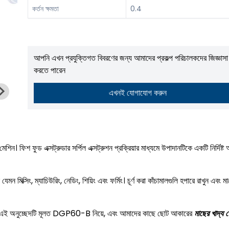
কর্তন ক্ষমতা
0.4
আপনি এখন প্রযুক্তিগত বিবরণের জন্য আমাদের প্রকল্প পরিচালকদের জিজ্ঞাসা
করতে পারেন
এখনই যোগাযোগ করুন
িন। ফিশ ফুড এক্সট্রুডার সর্পিল এক্সট্রুশন প্রক্রিয়ার মাধ্যমে উপাদানটিকে একটি নির্দিষ্ট
মিক্সিং, ম্যাচিউরিং, নেডিং, শিয়িং এবং ফর্মিং। চূর্ণ করা কাঁচামালগুলি হপারে রাখুন এবং ম
পারে। এই অনুচ্ছেদটি মূলত DGP60-B নিয়ে, এবং আমাদের কাছে ছোট আকারের
মাছের খাদ্য 