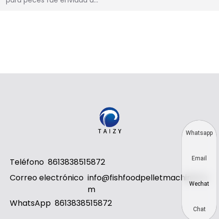
para peces fue enviada a…
Whatsapp
Email
Teléfono
8613838515872
Correo electrónico
info@fishfoodpelletmachine.co
Wechat
m
WhatsApp
8613838515872
Chat