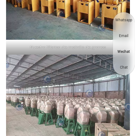
Whatsapp
Email
Nuestra fábrica de molinillo de granos
Wechat
Chat