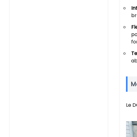
In
br
Fl
po
fo
Te
ab
Ma
Le D