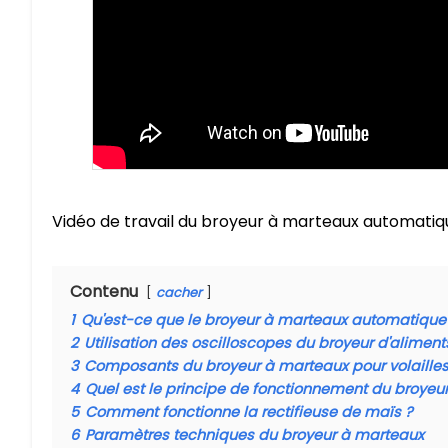
Vidéo de travail du broyeur à marteaux automatiq
Contenu
cacher
1
Qu'est-ce que le broyeur à marteaux automatique
2
Utilisation des oscilloscopes du broyeur d'aliment
3
Composants du broyeur à marteaux pour volaille
4
Quel est le principe de fonctionnement du broyeur
5
Comment fonctionne la rectifieuse de maïs ?
6
Paramètres techniques du broyeur à marteaux