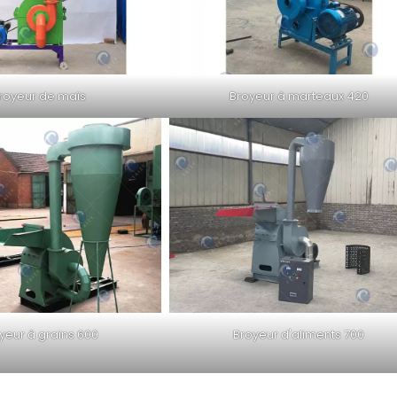
royeur de maïs
Broyeur à marteaux 420
yeur à grains 600
Broyeur d'aliments 700