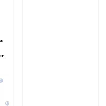
us
 en