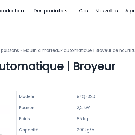
production
Des produits
Cas
Nouvelles
À p
 poissons
»
Moulin à marteaux automatique | Broyeur de nourrit
utomatique | Broyeur
Modèle
9FQ-320
Pouvoir
2,2 kW
Poids
85 kg
Capacité
200kg/h