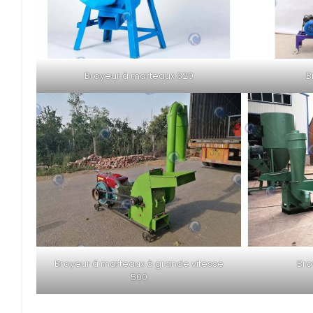
Broyeur à marteaux 320
B
Broyeur à marteaux à grande vitesse
Bro
500