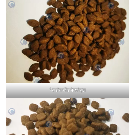
पेट डॉग फीड पेललेट्स