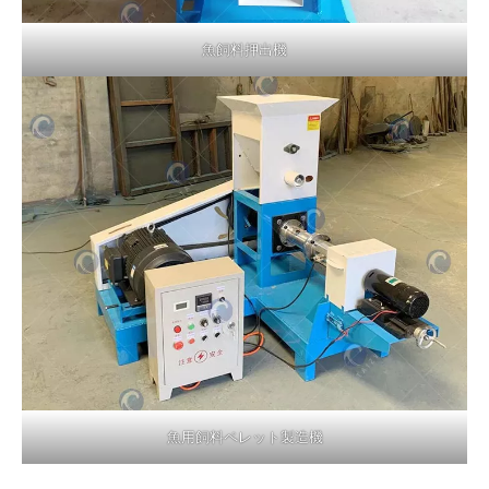
魚飼料押出機
魚用飼料ペレット製造機