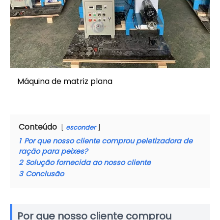
Máquina de matriz plana
Conteúdo
esconder
1
Por que nosso cliente comprou peletizadora de
ração para peixes?
2
Solução fornecida ao nosso cliente
3
Conclusão
Por que nosso cliente comprou