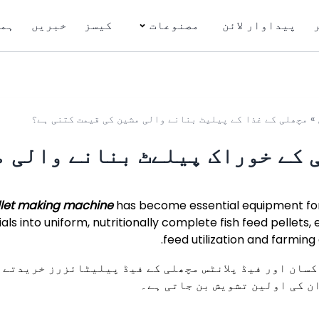
پیداوار لائن
مصنوعات
کیسز
خبریں
ہما
»
مچھلی کے غذا کے پیلیٹ بنانے والی مشین کی قیمت کتنی ہے؟
 کے خوراک پیلےٹ بنانے والی م
ellet making machine
has become essential equipment for
s into uniform, nutritionally complete fish feed pellets,
feed utilization and farming 
کسان اور فیڈ پلانٹس مچھلی کے فیڈ پیلیٹائزرز خریدتے ہ
ان کی اولین تشویش بن جاتی ہے۔