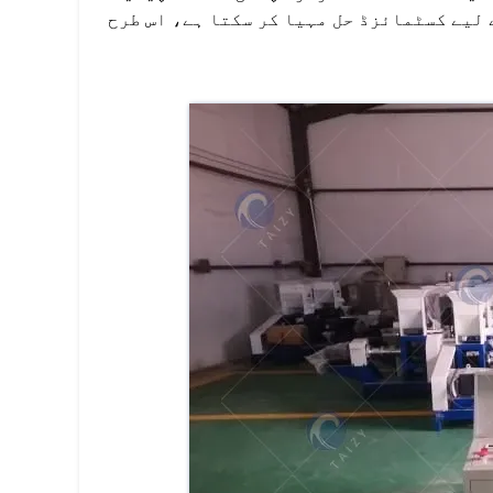
 لیے کسٹمائزڈ حل مہیا کر سکتا ہے، اس طرح