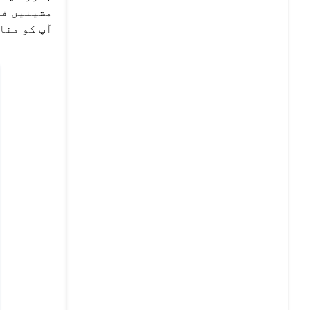
مشینیں فر
آپ کو مناس