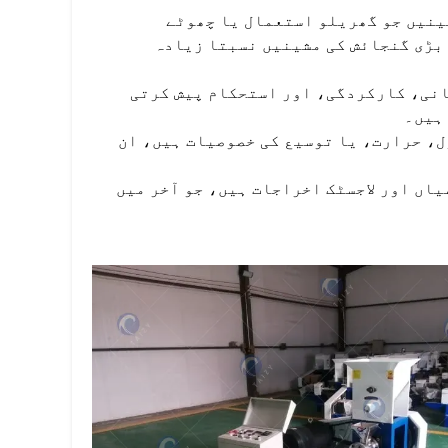
ینیں جو گھریلو استعمال یا چھوٹے
 بڑی گنجائش کی مشینیں نسبتا زیادہ
نی، کارکردگی، اور استحکام پیش کرتی
ہیں۔
، حرارت، یا توسیع کی خصوصیات ہیں، ان
یاں اور لاجسٹک اخراجات ہیں، جو آخر میں