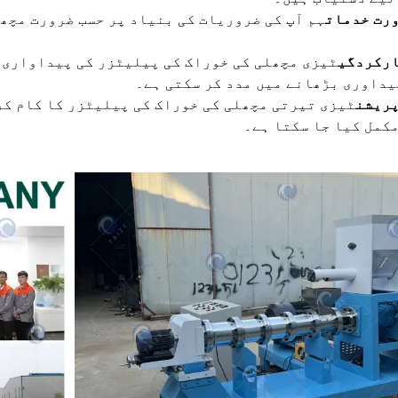
رت خدمات
ہم آپ کی ضروریات کی بنیاد پر حسب ضرورت مچھ
ارکردگی
یداوری بڑھانے میں مدد کر سکتی ہے۔
پریشن
ٹیزی تیرتی مچھلی کی خوراک کی پیلیٹزر کا کام کرن
کمل کیا جا سکتا ہے۔