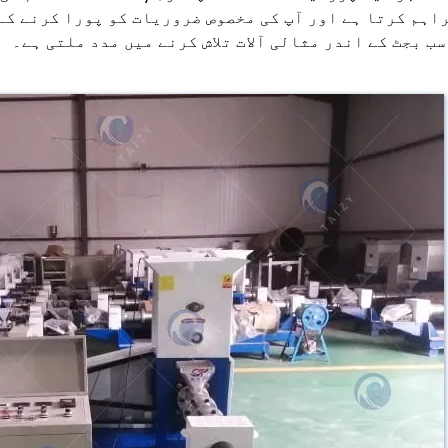
اہم کرتا ہے اور آپ کی مخصوص ضروریات کو پورا کرنے کے
ب بجٹ کے اندر مثالی آلات تلاش کرنے میں مدد ملتی ہے۔