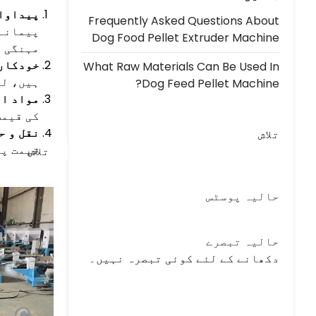
پیداوار
Frequently Asked Questions About
پیمانے 
Dog Food Pellet Extruder Machine
مہنگی 
خودکاری
What Raw Materials Can Be Used In
ہیں، لی
Dog Feed Pellet Machine?
مواد او
کی قیمت
نقل و ح
تلاش
قیمت پر
تلاش
حالیہ پوسٹس
حالیہ تبصرے
دکھانے کے لئے کوئی تبصرہ نہیں۔