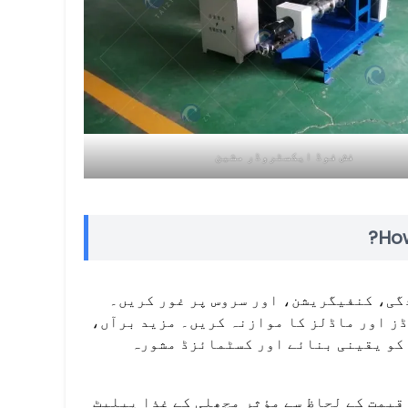
فش فوڈ ایکسٹروڈر مشین
How
گی، کنفیگریشن، اور سروس پر غور کریں۔
ڈز اور ماڈلز کا موازنہ کریں۔ مزید برآں،
 کو یقینی بنائے اور کسٹمائزڈ مشورہ
نگ آلات کے سپلائر، Taizy مختلف قسم کی قیمت کے لحاظ سے مؤثر مچھلی کے غذا پیلیٹ