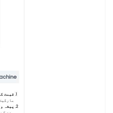
achine？
قیمت کی
مارکیٹ 
پیشہ ور
مدد کے 