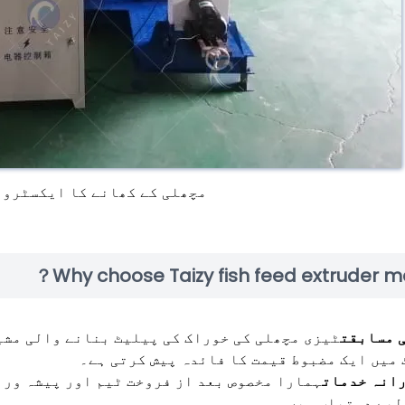
مچھلی کے کھانے کا ایکسٹروڈ
Why choose Taizy fish feed extruder m
 مسابقت
ٹیزی مچھلی کی خوراک کی پیلیٹ بنانے والی مشی
میں ایک مضبوط قیمت کا فائدہ پیش کرتی ہے۔
انہ خدمات
ہمارا مخصوص بعد از فروخت ٹیم اور پیشہ وران
لیے دستیاب ہیں۔