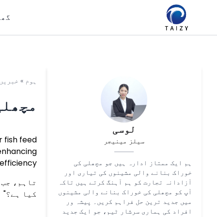
گھر
ہوم
»
خبریں
مچھلی
لوسی
 fish feed
سیلز مینیجر
 enhancing
efficiency.
ہم ایک ممتاز ادارہ ہیں جو مچھلی کی
خوراک بنانے والی مشینوں کی تیاری اور
تاہم، جب 
آزادانہ تجارت کو ہم آہنگ کرتے ہیں تاکہ
آپ کو مچھلی کی خوراک بنانے والی مشینوں
کیا ہے؟" 
میں جدید ترین حل فراہم کریں۔ پیشہ ور
افراد کی ہماری سرشار ٹیم، جو ایک جدید