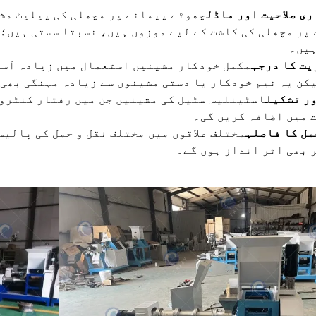
ی صلاحیت اور ماڈل
چھوٹے پیمانے پر مچھلی کی پیلیٹ مش
پر مچھلی کی کاشت کے لیے موزوں ہیں، نسبتا سستی ہیں؛
ہیں۔
ت کا درجہ
مکمل خودکار مشینیں استعمال میں زیادہ آسا
کن یہ نیم خودکار یا دستی مشینوں سے زیادہ مہنگی بھی 
ر تشکیل
اسٹینلیس سٹیل کی مشینیں جن میں رفتار کنٹرول
 میں اضافہ کریں گی۔
مل کا فاصلہ
مختلف علاقوں میں مختلف نقل و حمل کی پالیس
 بھی اثر انداز ہوں گے۔