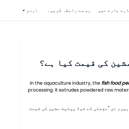
رے بارے میں
ہم سے رابطہ کریں۔
اردو
شین کی قیمت کیا ہے؟
In the aquaculture industry, the
fish food p
processing. It extrudes powdered raw material
یں، تو "مچھلی کے فیڈ پیلیٹ مشین کی قیمت