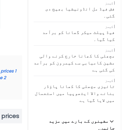
کیسز
فش فیڈ مل انڈونیشیا بھیج دی
گئی۔
کیسز
فیڈ پیلٹ میکر گھانا کو برآمد
کیا گیا۔
کیسز
مچھلی کا کھانا خارج کرنے والی
مشین کامیابی سے کیمرون کو برآمد
کی گئی ہے
 prices
1
e?
2
کیسز
تائیزی مچھلی کا کھانا پاؤڈر
بنانے والا ایتھوپیا میں استعمال
میں لایا گیا ہے
 prices
مشینوں کے بارے میں مزید
جانیں۔