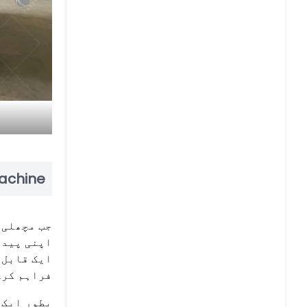
achine?
جب مچھلی 
اپنی پیدا
ایک قابل 
فراہم کرے