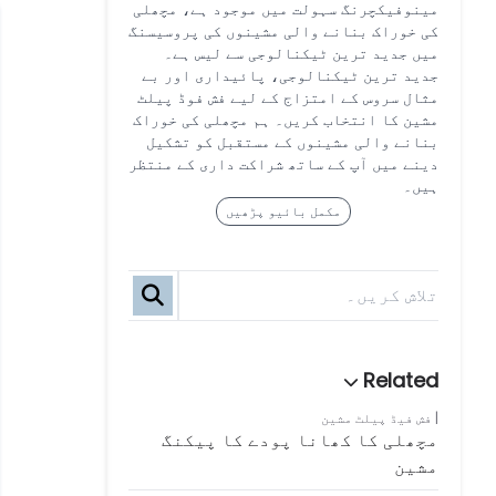
مینوفیکچرنگ سہولت میں موجود ہے، مچھلی
کی خوراک بنانے والی مشینوں کی پروسیسنگ
میں جدید ترین ٹیکنالوجی سے لیس ہے۔
جدید ترین ٹیکنالوجی، پائیداری اور بے
مثال سروس کے امتزاج کے لیے فش فوڈ پیلٹ
مشین کا انتخاب کریں۔ ہم مچھلی کی خوراک
بنانے والی مشینوں کے مستقبل کو تشکیل
دینے میں آپ کے ساتھ شراکت داری کے منتظر
ہیں۔
مکمل بائیو پڑھیں
فش فیڈ پیلٹ مشین
مچھلی کا کھانا پودے کا پیکنگ
مشین