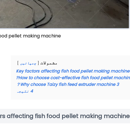
food pellet making machine
مشمولات
چھپائیں
Key factors affecting fish food pellet making machine
How to choose cost-effective fish food pellet machin
Why choose Taizy fish feed extruder machine？
3
4
نتیجہ
rs affecting fish food pellet making machine