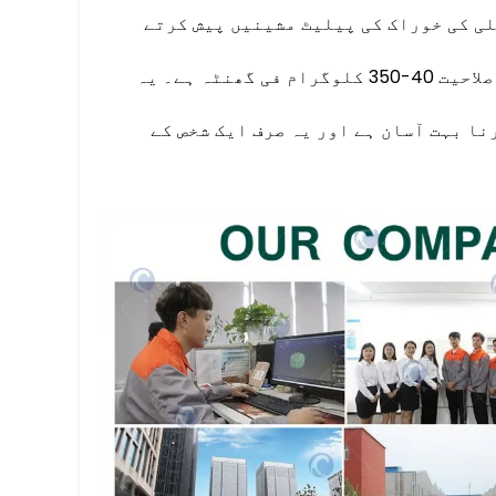
لی کی خوراک کی پیلیٹ مشینیں پیش کرتے
ٹیزی مچھلی کی خوراک کی پیلیٹزر کی پیداواری صلاحیت 40-350 کلوگرام فی گھنٹہ ہے۔ یہ
ا بہت آسان ہے اور یہ صرف ایک شخص کے