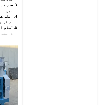
حسب ضرو
ہیں۔
اعلیٰ ک
آپ کی پ
آسان آ
ذریعے م