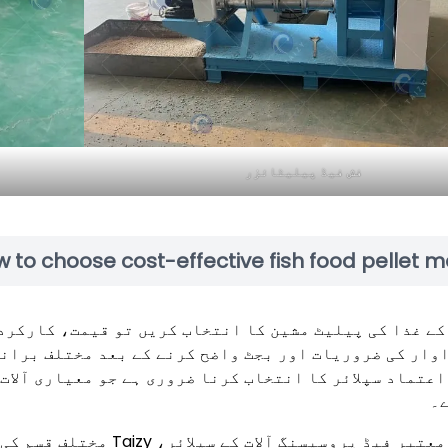
فش فیڈ پیلیٹائزر
 to choose cost-effective fish food pellet m
کے غذا کی پیلیٹ مشین کا انتخاب کریں تو قیمت، کارکرد
وار کی ضروریات اور بجٹ واضح کرنے کے بعد مختلف بران
اعتماد سپلائر کا انتخاب کرنا ضروری ہے جو معیاری آلات
۔
بطور ایک معتبر فیڈ پروسیس