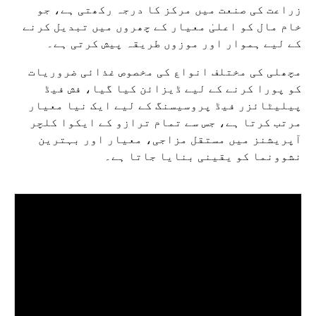
زراعت کی صنعت میں مرکز کا درجہ رکھتی ہے، جو
خام مال کو اعلیٰ معیار کے چھروں میں تبدیل کرنے
کے لیے ہموار اور موزوں طریقہ پیش کرتی ہے۔
مچھلی کی مختلف انواع کی مخصوص غذائی ضروریات
کو پورا کرنے کے لیے ڈیزائن کیا گیا، فش فیڈ
پیلیٹائزر فیڈ پروسیسنگ کے لیے ایک نیا معیار
مرتب کرتا ہے، جس سے تمام ترازو کے ایکوا کلچر
آپریشنز میں مستقل مزاجی، معیار اور بہترین
نشوونما کو یقینی بنایا جاتا ہے۔