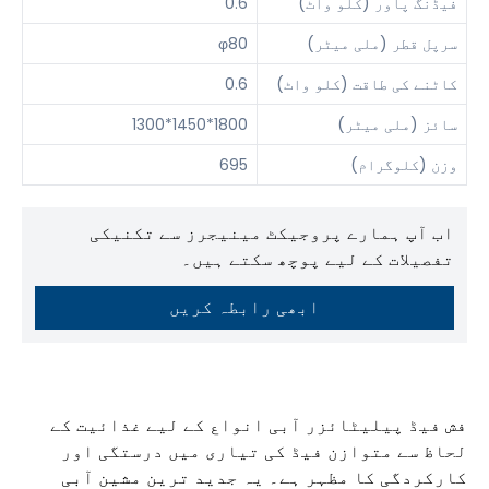
فیڈنگ پاور (کلو واٹ)
0.6
سرپل قطر (ملی میٹر)
φ80
کاٹنے کی طاقت (کلو واٹ)
0.6
سائز (ملی میٹر)
1800*1450*1300
وزن (کلوگرام)
695
اب آپ ہمارے پروجیکٹ مینیجرز سے تکنیکی
تفصیلات کے لیے پوچھ سکتے ہیں۔
ابھی رابطہ کریں
فش فیڈ پیلیٹائزر آبی انواع کے لیے غذائیت کے
لحاظ سے متوازن فیڈ کی تیاری میں درستگی اور
کارکردگی کا مظہر ہے۔ یہ جدید ترین مشین آبی