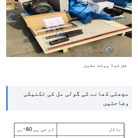
فش فیڈ پیلٹ مشین
مچھلی کھانے کی گولی مل کی تکنیکی
وضاحتیں
ماڈل
ڈی جی پی 80-بی