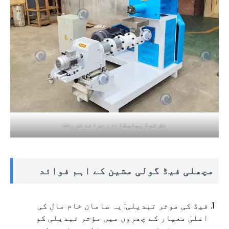
فش فیڈ پیلیٹائزر برائے فروخت
مچھلی فیڈ گولی مشین کے اہم فوائد
فیڈ کی موثر تبدیلی: یہ سامان خام مال کی
اعلیٰ معیار کے چھروں میں مؤثر تبدیلی کو