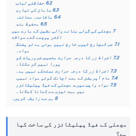
6.2
حفاظتی لباس
6.3
سامان کی تیاری
6.4
باقاعدہ معائنہ
6.5
محفوظ بند
7
مچھلی کی گولی بنانے والی مشین کے بارے میں
اکثر پوچھے گئے سوالات
7.1
جب ڈسچارج ٹیوب خارج نہیں ہوتی ہے تو پفنگ
مواد۔
7.2
افراط زر کا درجہ حرارت مخصوص ضروریات کو
پورا نہیں کر سکتا۔
7.3
افراط زر کا درجہ حرارت مستحکم نہیں ہے۔
7.4
عام آپریشن کے بعد اچانک کوئی مواد نہیں.
7.5
مواد واپس سپرے. مچھلی کے فیڈ پیلیٹائزر
میں بہت تیزی سے کھانا کھلانا۔
8
ہم سے رابطہ کریں۔
مچھلی کے فیڈ پیلیٹائزر کی ساخت کیا
ہے؟