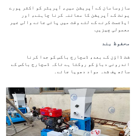
سازوسامان کے آپریشن میں، آپریٹر کو اکثر پورے
یونٹ کے آپریشن کا معائنہ کرنا چاہئے، اور
ایڈجسٹ کرنے کے لئے وقت میں پائی جانے والی غیر
معمولی چیزیں.
محفوظ بند
شٹ ڈاؤن کے بعد، ڈسچارج باکس کو جدا کرنا
اندرونی دباؤ کو روکتا ہے تاکہ ڈسچارج باکس کے
ساتھ پف شدہ مواد دھویا جائے۔