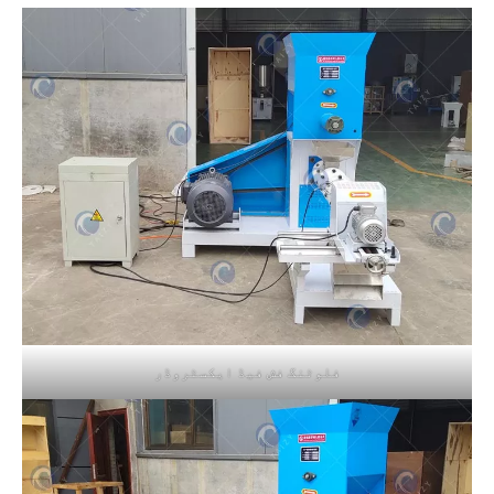
فلوٹنگ فش فیڈ ایکسٹروڈر