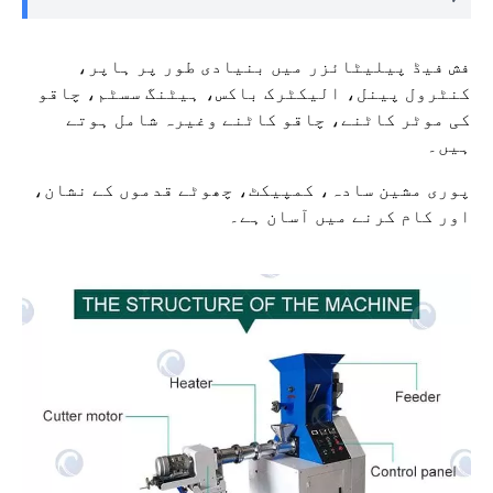
فش فیڈ پیلیٹائزر میں بنیادی طور پر ہاپر،
کنٹرول پینل، الیکٹرک باکس، ہیٹنگ سسٹم، چاقو
کی موٹر کاٹنے، چاقو کاٹنے وغیرہ شامل ہوتے
ہیں۔
پوری مشین سادہ، کمپیکٹ، چھوٹے قدموں کے نشان،
اور کام کرنے میں آسان ہے۔