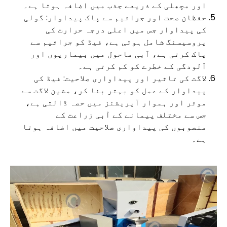
اور مچھلی کے ذریعے جذب میں اضافہ ہوتا ہے۔
حفظان صحت اور جراثیم سے پاک پیداوار: گولی
کی پیداوار جس میں اعلی درجہ حرارت کی
پروسیسنگ شامل ہوتی ہے، فیڈ کو جراثیم سے
پاک کرتی ہے، آبی ماحول میں بیماریوں اور
آلودگی کے خطرے کو کم کرتی ہے۔
لاگت کی تاثیر اور پیداواری صلاحیت: فیڈ کی
پیداوار کے عمل کو بہتر بنا کر، مشین لاگت سے
موثر اور ہموار آپریشنز میں حصہ ڈالتی ہے،
جس سے مختلف پیمانے کے آبی زراعت کے
منصوبوں کی پیداواری صلاحیت میں اضافہ ہوتا
ہے۔