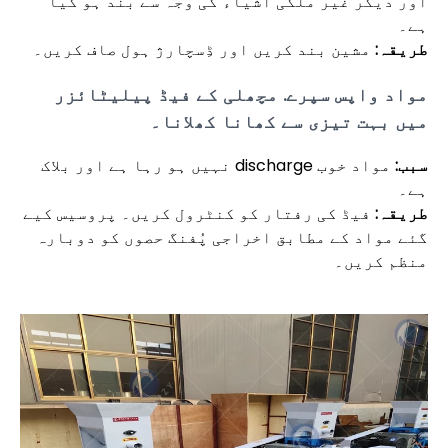
اور دیگر غیر ملکی اشیاء کی وجہ سے بند ہو گیا
ہے۔
طریقہ:
مشین بند کریں اور ڈِسچارژ ہول صاف کریں۔
مواد واپس سپرے. مچھلی کے فیڈ پیلیٹائزر
میں بہت تیزی سے کھانا کھلانا۔
سبب:
مواد خوب discharge نہیں ہو رہا ہے اور بلاک
ہے۔
طریقہ:
فیڈ کی رفتار کو کنٹرول کریں۔ پروسیس کیے
گئے مواد کے مطابق اخراجی پُفنگ حصوں کو دوبارہ
منظم کریں۔