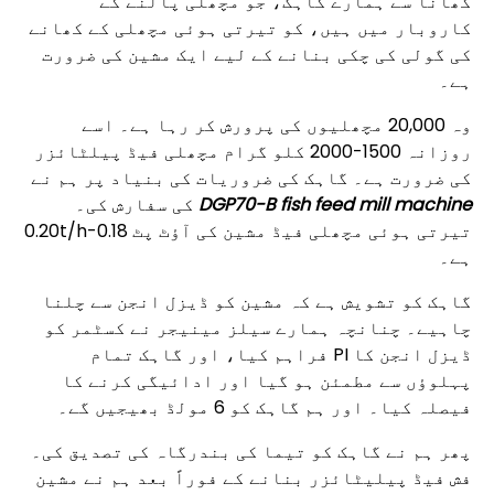
گھانا سے ہمارے گاہک، جو مچھلی پالنے کے
کاروبار میں ہیں، کو تیرتی ہوئی مچھلی کے کھانے
کی گولی کی چکی بنانے کے لیے ایک مشین کی ضرورت
ہے۔
وہ 20,000 مچھلیوں کی پرورش کر رہا ہے۔ اسے
روزانہ 1500-2000 کلو گرام مچھلی فیڈ پیلٹائزر
کی ضرورت ہے۔ گاہک کی ضروریات کی بنیاد پر ہم نے
DGP70-B fish feed mill machine
کی سفارش کی۔
تیرتی ہوئی مچھلی فیڈ مشین کی آؤٹ پٹ 0.18-0.20t/h
ہے۔
گاہک کو تشویش ہے کہ مشین کو ڈیزل انجن سے چلنا
چاہیے۔ چنانچہ ہمارے سیلز مینیجر نے کسٹمر کو
ڈیزل انجن کا PI فراہم کیا، اور گاہک تمام
پہلوؤں سے مطمئن ہو گیا اور ادائیگی کرنے کا
فیصلہ کیا۔ اور ہم گاہک کو 6 مولڈ بھیجیں گے۔
پھر ہم نے گاہک کو تیما کی بندرگاہ کی تصدیق کی۔
فش فیڈ پیلیٹائزر بنانے کے فوراً بعد ہم نے مشین