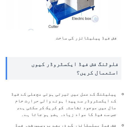
فش فیڈ پیلیٹائزر کی ساخت
فلوٹنگ فش فیڈ ایکسٹروڈر کیوں
استعمال کریں؟
پیلیٹنگ کے عمل میں تیرتی ہوئی مچھلی کے فیڈ
کے ایکسٹروڈر سے پیدا ہونے والی حرارت خام
مال میں موجود نشاستہ کو کریک کر سکتی ہے،
جس سے فیڈ کا مواد زیادہ ہضم ہو جاتا ہے۔
فش فیڈ پیلیٹائزر کے ذریعے پروسیس شدہ فیڈ