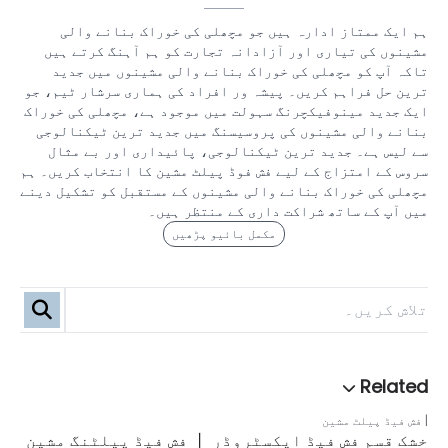
ہم ایک ممتاز ادارہ ہیں جو مچھلی کی خوراک بنانے والی
مشینوں کی تیاری اور آزادانہ تجارت کو ہم آہنگ کرتے ہیں
تاکہ آپ کو مچھلی کی خوراک بنانے والی مشینوں میں جدید
ترین حل فراہم کریں۔ پیشہ ور افراد کی ہماری سرشار ٹیم، جو
ایک جدید مینوفیکچرنگ سہولت میں موجود ہے، مچھلی کی خوراک
بنانے والی مشینوں کی پروسیسنگ میں جدید ترین ٹیکنالوجی
سے لیس ہے۔ جدید ترین ٹیکنالوجی، پائیداری اور بے مثال
سروس کے امتزاج کے لیے فش فوڈ پیلٹ مشین کا انتخاب کریں۔ ہم
مچھلی کی خوراک بنانے والی مشینوں کے مستقبل کو تشکیل دینے
میں آپ کے ساتھ شراکت داری کے منتظر ہیں۔
مکمل بائیو پڑھیں
فش فیڈ پیلٹ مشین
خشک قسم فش فیڈ ایکسٹروڈر 丨 فش فیڈ پیلٹنگ مشین