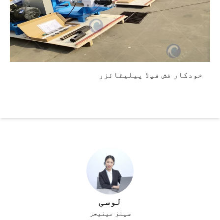
خودکار فش فیڈ پیلیٹائزر
لوسی
سیلز مینیجر