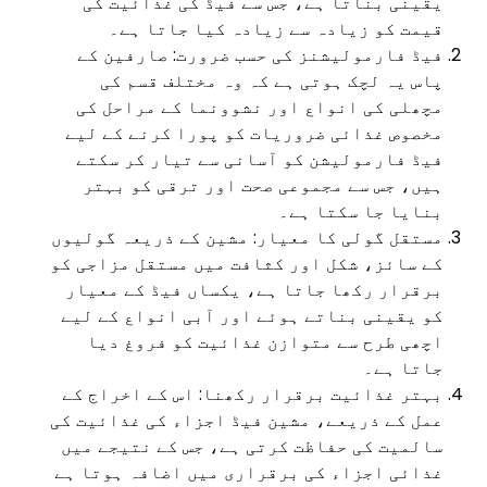
یقینی بناتا ہے، جس سے فیڈ کی غذائیت کی
قیمت کو زیادہ سے زیادہ کیا جاتا ہے۔
فیڈ فارمولیشنز کی حسب ضرورت: صارفین کے
پاس یہ لچک ہوتی ہے کہ وہ مختلف قسم کی
مچھلی کی انواع اور نشوونما کے مراحل کی
مخصوص غذائی ضروریات کو پورا کرنے کے لیے
فیڈ فارمولیشن کو آسانی سے تیار کر سکتے
ہیں، جس سے مجموعی صحت اور ترقی کو بہتر
بنایا جا سکتا ہے۔
مستقل گولی کا معیار: مشین کے ذریعہ گولیوں
کے سائز، شکل اور کثافت میں مستقل مزاجی کو
برقرار رکھا جاتا ہے، یکساں فیڈ کے معیار
کو یقینی بناتے ہوئے اور آبی انواع کے لیے
اچھی طرح سے متوازن غذائیت کو فروغ دیا
جاتا ہے۔
بہتر غذائیت برقرار رکھنا: اس کے اخراج کے
عمل کے ذریعے، مشین فیڈ اجزاء کی غذائیت کی
سالمیت کی حفاظت کرتی ہے، جس کے نتیجے میں
غذائی اجزاء کی برقراری میں اضافہ ہوتا ہے