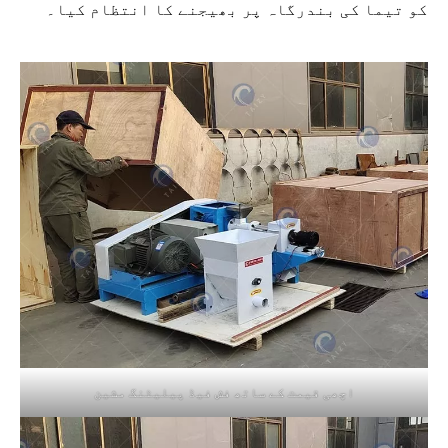
کو تیما کی بندرگاہ پر بھیجنے کا انتظام کیا۔
اچھی قیمت کے ساتھ فش فیڈ پیلیٹنگ مشین