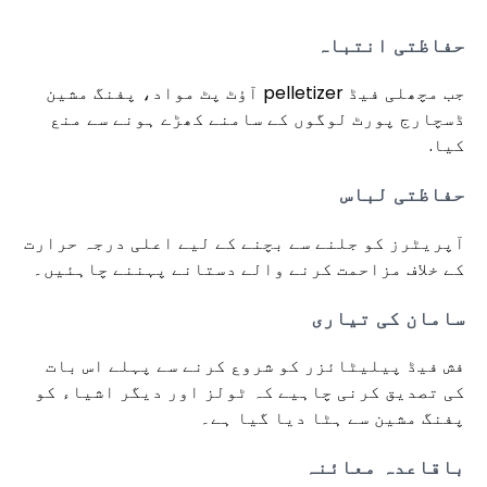
حفاظتی انتباہ
جب مچھلی فیڈ pelletizer آؤٹ پٹ مواد، پفنگ مشین
ڈسچارج پورٹ لوگوں کے سامنے کھڑے ہونے سے منع
کیا.
حفاظتی لباس
آپریٹرز کو جلنے سے بچنے کے لیے اعلی درجہ حرارت
کے خلاف مزاحمت کرنے والے دستانے پہننے چاہئیں۔
سامان کی تیاری
فش فیڈ پیلیٹائزر کو شروع کرنے سے پہلے اس بات
کی تصدیق کرنی چاہیے کہ ٹولز اور دیگر اشیاء کو
پفنگ مشین سے ہٹا دیا گیا ہے۔
باقاعدہ معائنہ