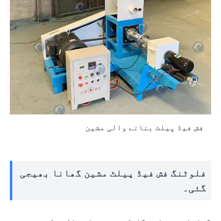
فش فیڈ پیلٹ بنانے والی مشین
فلوٹنگ فش فیڈ پیلٹ مشین گھانا بھیجی
گئی۔