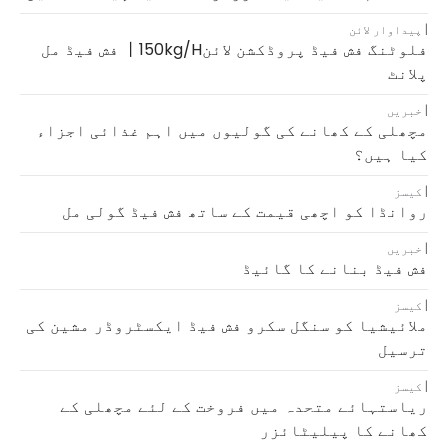
پیداوار لائن
فلوٹنگ فش فیڈ پروڈکشن لائن丨150kg/h فش فیڈ مل
پلانٹ
خبریں
مچھلی کے کھانے کی گولیوں میں اہم غذائی اجزاء
کیا ہیں؟
کیسز
روانڈا کو اچھی قیمت کے ساتھ فش فیڈ گولی مل
خبریں
فش فیڈ بنانے کا گائیڈ
کیسز
ملائیشیا کو سنگل سکرو فش فیڈ ایکسٹروڈر مشین کی
ترسیل
کیسز
ریاستہائے متحدہ میں فروخت کے لئے مچھلی کے
کھانے کا پیلیٹائزر