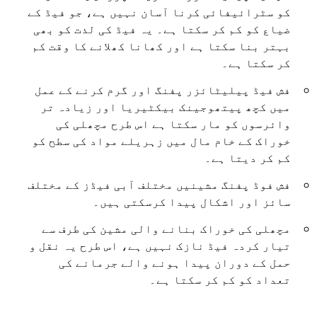
کو سٹرائیفائی کرنا آسان نہیں ہے، جو فیڈ کے
ضیاع کو کم کر سکتا ہے۔ یہ فیڈ کی لذت کو بھی
بہتر بنا سکتا ہے اور کھانا کھلانے کا وقت کم
کر سکتا ہے۔
فش فیڈ پیلیٹائزر پفنگ اور گرم کرنے کے عمل
میں کچھ پیتھوجینک بیکٹیریا اور زیادہ تر
وائرسوں کو مار سکتا ہے اس طرح مچھلی کی
خوراک کے خام مال میں زہریلے مواد کی سطح کو
کم کر دیتا ہے۔
فش فوڈ پفنگ مشینیں مختلف آبی فیڈز کے مختلف
سائز اور اشکال پیدا کرسکتی ہیں۔
مچھلی کی خوراک بنانے والی مشین کی طرف سے
تیار کردہ فیڈ نازک نہیں ہے، اس طرح یہ نقل و
حمل کے دوران پیدا ہونے والے جرمانے کی
تعداد کو کم کر سکتا ہے۔