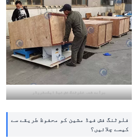
برآمد شدہ فلوٹنگ فش فیڈ ایکسٹروڈر
فلوٹنگ فش فیڈ مشین کو محفوظ طریقے سے
کیسے چلائیں؟