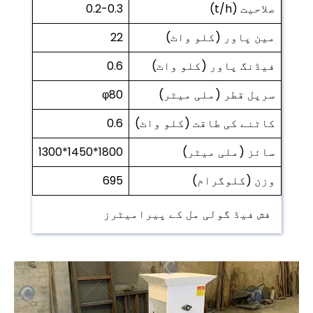
صلاحیت (t/h)
0.2-0.3
مین پاور (کلو واٹ)
22
فیڈنگ پاور (کلو واٹ)
0.6
سرپل قطر (ملی میٹر)
φ80
کاٹنے کی طاقت (کلو واٹ)
0.6
سائز (ملی میٹر)
1800*1450*1300
وزن (کلوگرام)
695
فش فیڈ گولی مل کے پیرامیٹرز