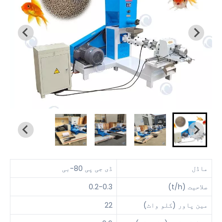
ماڈل
ڈی جی پی 80-بی
صلاحیت (t/h)
0.2-0.3
مین پاور (کلو واٹ)
22