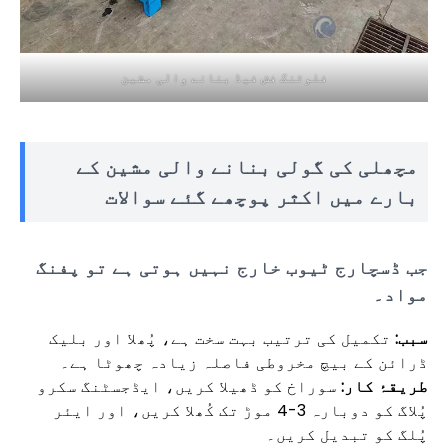
فلوٹنگ فش فیڈ بنانے والی مشین
مچھلی کی گولی بنانے والی مشین کے
بارے میں اکثر پوچھے گئے سوالات
جب ڈسچارج ٹیوب خارج نہیں ہوتی ہے تو پفنگ
مواد۔
سبب:
تکمیل کی ترتیب بہت سخت ہے، پُھلا اور بلیک
ڈرائن کے بیچ مخروطی فاصلہ زیادہ چھوٹا ہے۔
طریقۂ کار:
سوراخ کو ڈھیلا کریں، ایڈجسٹنگ سکرو
پُلاگ کو دوبارہ 3-4 موڑ تک کُھلا کریں، اور ایئر
پُلگ کو تبدیل کریں۔