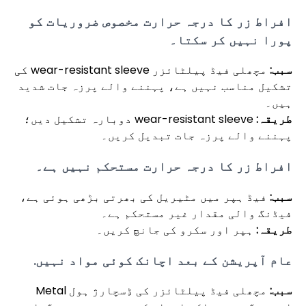
افراط زر کا درجہ حرارت مخصوص ضروریات کو
پورا نہیں کر سکتا۔
سبب:
مچھلی فیڈ پیلٹائزر wear-resistant sleeve کی
تشکیل مناسب نہیں ہے، پہننے والے پرزہ جات شدید
ہیں۔
طریقہ:
wear-resistant sleeve دوبارہ تشکیل دیں؛
پہننے والے پرزہ جات تبدیل کریں۔
افراط زر کا درجہ حرارت مستحکم نہیں ہے۔
سبب:
فیڈ ہپر میں مٹیریل کی بھرتی بڑھی ہوئی ہے،
فیڈنگ والی مقدار غیر مستحکم ہے۔
طریقہ:
ہپر اور سکرو کی جانچ کریں۔
عام آپریشن کے بعد اچانک کوئی مواد نہیں.
سبب:
مچھلی فیڈ پیلٹائزر کی ڈِسچارژ ہول Metal