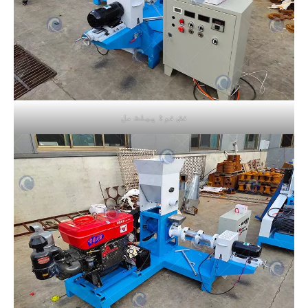
فش فوڈ پیلٹ مل