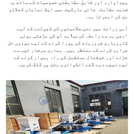
پیداوار، اور قابلِ مطابقتی خصوصیات کے ساتھ یہ
شدید مقابلہ جاتی مارکیٹ میں ایک نمایاں کھلاڑی
بن کر ابھرتا ہے۔
آبی زراعت میں نئی ​​صلاحیتوں کو کھولنے کے لیے
ابھی ہم سے رابطہ کریں! ہم آپ کی بڑھتی ہوئی
کاروباری ضروریات کو پورا کرنے کے لیے موزوں حل
فراہم کرنے کے منتظر ہیں۔ ہماری سرشار ٹیم سے
جڑنے اور خوشحال مستقبل کی راہ ہموار کرنے کے
لیے نیچے دیے گئے انکوائری بٹن پر کلک کریں۔