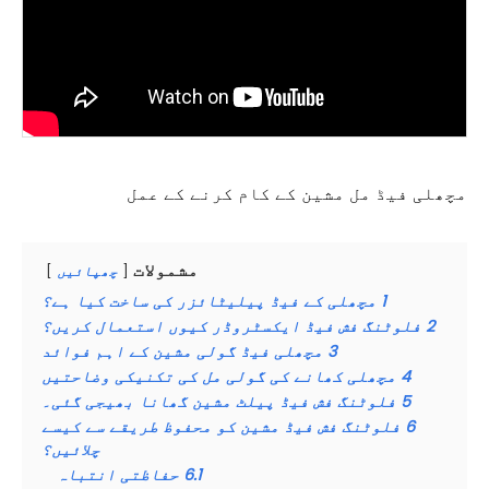
مچھلی فیڈ مل مشین کے کام کرنے کے عمل
مشمولات
چھپائیں
1
مچھلی کے فیڈ پیلیٹائزر کی ساخت کیا ہے؟
2
فلوٹنگ فش فیڈ ایکسٹروڈر کیوں استعمال کریں؟
3
مچھلی فیڈ گولی مشین کے اہم فوائد
4
مچھلی کھانے کی گولی مل کی تکنیکی وضاحتیں
5
فلوٹنگ فش فیڈ پیلٹ مشین گھانا بھیجی گئی۔
6
فلوٹنگ فش فیڈ مشین کو محفوظ طریقے سے کیسے
چلائیں؟
6.1
حفاظتی انتباہ