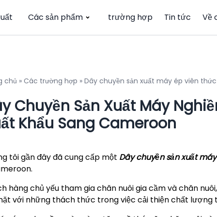
xuất
Các sản phẩm
trường hợp
Tin tức
Về 
g chủ
»
Các trường hợp
»
Dây chuyền sản xuất máy ép viên thứ
y Chuyền Sản Xuất Máy Nghiề
ất Khẩu Sang Cameroon
g tôi gần đây đã cung cấp một
Dây chuyền sản xuất máy 
ameroon.
h hàng chủ yếu tham gia chăn nuôi gia cầm và chăn nuôi, 
mặt với những thách thức trong việc cải thiện chất lượng 