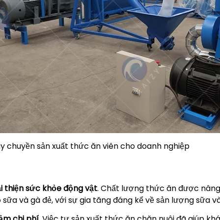
y chuyền sản xuất thức ăn viên cho doanh nghiệp
i thiện sức khỏe động vật
. Chất lượng thức ăn được nâng 
 sữa và gà đẻ, với sự gia tăng đáng kể về sản lượng sữa v
ảm chi phí
. Việc tự sản xuất thức ăn chăn nuôi đã giúp 