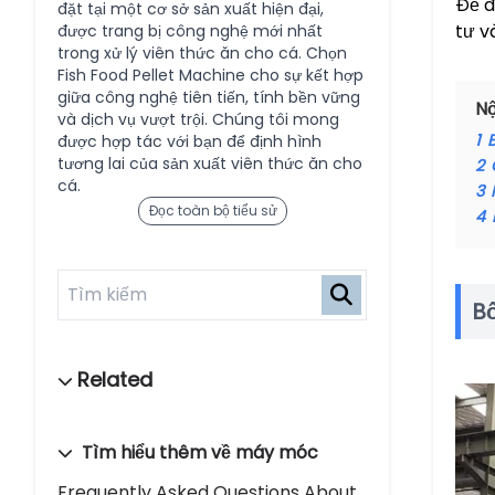
Để đ
đặt tại một cơ sở sản xuất hiện đại,
tư v
được trang bị công nghệ mới nhất
trong xử lý viên thức ăn cho cá. Chọn
Fish Food Pellet Machine cho sự kết hợp
giữa công nghệ tiên tiến, tính bền vững
Nộ
và dịch vụ vượt trội. Chúng tôi mong
1
được hợp tác với bạn để định hình
tương lai của sản xuất viên thức ăn cho
2
cá.
3
Đọc toàn bộ tiểu sử
4
Bố
Tìm hiểu thêm về máy móc
Frequently Asked Questions About