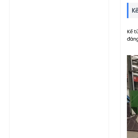
Kế
Kể t
đáng