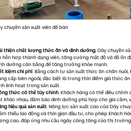
y chuyền sản xuất viên để bán
ải thiện chất lượng thức ăn và dinh dưỡng
. Dây chuyền sả
n hỗn hợp thành dạng viên, tăng cường mật độ và độ ổn đ
inh dưỡng cân bằng để tăng trưởng khỏe mạnh.
ết kiệm chi phí
. Bằng cách tự sản xuất thức ăn chăn nuôi
ng cấp bên ngoài, đặc biệt là trong thời điểm giá thức ăn 
nh linh hoạt trong sản xuất.
ông thức có thể tùy chỉnh
. Khách hàng có thể điều chỉnh
ật khác nhau, đảm bảo dinh dưỡng phù hợp cho gia cầm, v
ng hiệu quả sản xuất
. Năng lực sản xuất cao của Dây chuyề
ảm thiểu lao động và thời gian đầu tư, cho phép khách hà
ượng cao, đáp ứng nhu cầu ngày càng tăng của thị trường