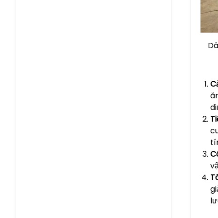
Dâ
C
ă
d
Ti
cu
tí
C
v
Tă
gi
l