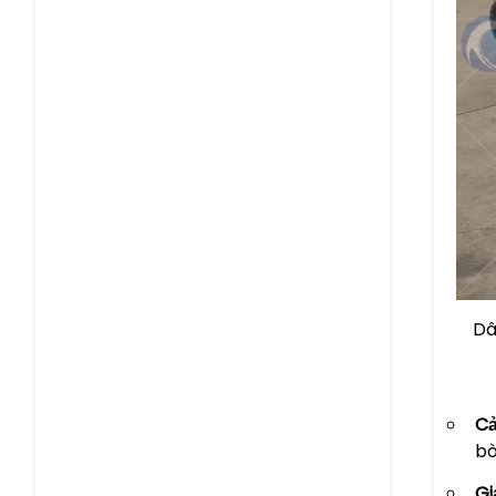
Dâ
Cả
bò
Gi