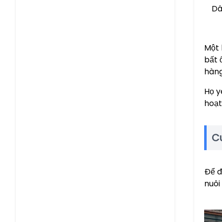
Dâ
Một 
bất 
hàng
Họ y
hoạt
C
Để đ
nuôi