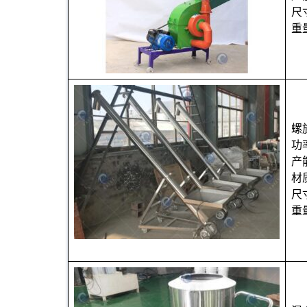
尺
重
螺
功率
产
材
尺
重