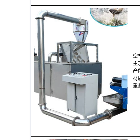
空
主
产
材
重