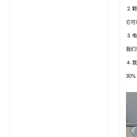
颗
它可
电
我们
我
30%.