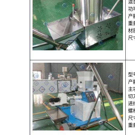
混
功
产
重
材
尺寸
型
产能
主
切
进
螺
尺寸
重