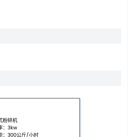
式粉碎机
率：3kw
能：300公斤/小时