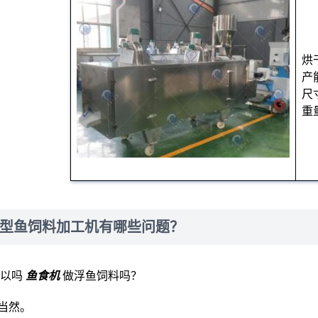
烘
产能
尺寸
重
型鱼饲料加工机有哪些问题？
可以吗
鱼食机
做浮鱼饲料吗？
当然。