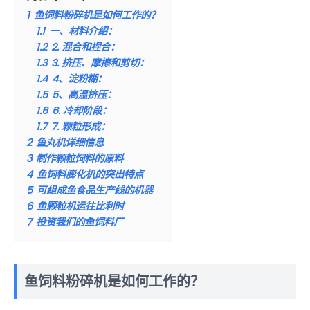
1
鱼饲料粉碎机是如何工作的？
1.1
一、材料介绍：
1.2
2. 混合和捏合：
1.3
3. 挤压、摩擦和剪切：
1.4
4、淀粉糊：
1.5
5、高温挤压：
1.6
6. 冷却阶段：
1.7
7. 颗粒形成：
2
鱼丸机详细信息
3
制作颗粒饲料的原料
4
鱼饲料膨化机的突出特点
5
可组成鱼食品生产线的机器
6
鱼颗粒机运往比利时
7
投资我们的鱼饲料厂
鱼饲料粉碎机是如何工作的？