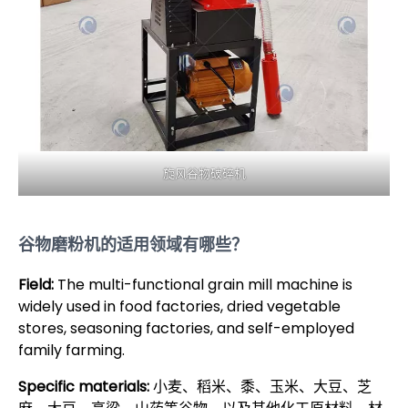
旋风谷物破碎机
谷物磨粉机的适用领域有哪些？
Field:
The multi-functional grain mill machine is
widely used in food factories, dried vegetable
stores, seasoning factories, and self-employed
family farming.
Specific materials:
小麦、稻米、黍、玉米、大豆、芝