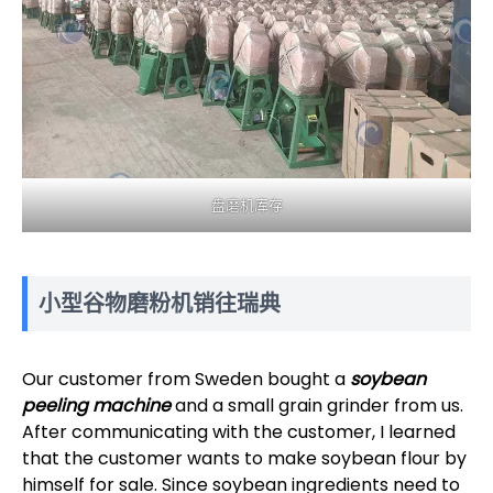
盘磨机库存
小型谷物磨粉机销往瑞典
Our customer from Sweden bought a
soybean
peeling machine
and a small grain grinder from us.
After communicating with the customer, I learned
that the customer wants to make soybean flour by
himself for sale. Since soybean ingredients need to